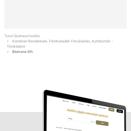
Turul Újrahasznosítás
Konténer Rendelések, Fémhulladék Felvásárlás, Autóbontók -
Törökbálint
Biotrans Kft.