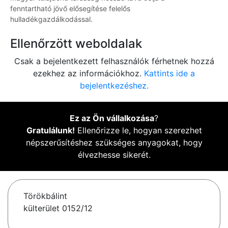
fenntartható jövő elősegítése felelős
hulladékgazdálkodással.
Ellenőrzött weboldalak
Csak a bejelentkezett felhasználók férhetnek hozzá
ezekhez az információkhoz.
Kattints ide a
bejelentkezéshez.
Ez az Ön vállalkozása
?
Gratulálunk!
Ellenőrizze le, hogyan szerezhet
népszerűsítéshez szükséges anyagokat, hogy
élvezhesse sikerét.
Törökbálint
külterület 0152/12