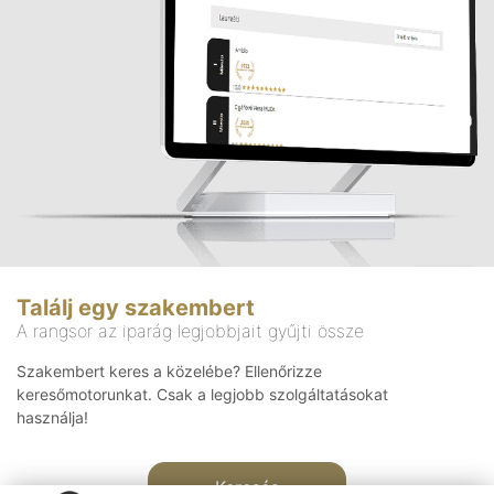
Találj egy szakembert
A rangsor az iparág legjobbjait gyűjti össze
Szakembert keres a közelébe? Ellenőrizze
keresőmotorunkat. Csak a legjobb szolgáltatásokat
használja!
Keresés