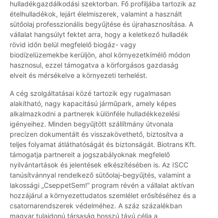
hulladékgazdálkodási szektorban. Fő profiljába tartozik az
ételhulladékok, lejárt élelmiszerek, valamint a használt
sütőolaj professzionális begyűjtése és újrahasznosítása. A
vállalat hangsúlyt fektet arra, hogy a keletkező hulladék
rövid időn belül megfelelő biogáz- vagy
biodízelüzemekbe kerüljön, ahol környezetkímélő módon
hasznosul, ezzel támogatva a körforgásos gazdaság
elveit és mérsékelve a környezeti terhelést.
A cég szolgáltatásai közé tartozik egy rugalmasan
alakítható, nagy kapacitású járműpark, amely képes
alkalmazkodni a partnerek különféle hulladékkezelési
igényeihez. Minden begyűjtött szállítmány útvonala
precízen dokumentált és visszakövethető, biztosítva a
teljes folyamat átláthatóságát és biztonságát. Biotrans Kft.
támogatja partnereit a jogszabályoknak megfelelő
nyilvántartások és jelentések elkészítésében is. Az ISCC
tanúsítvánnyal rendelkező sütőolaj-begyűjtés, valamint a
lakossági „CseppetSem!” program révén a vállalat aktívan
hozzájárul a környezettudatos szemlélet erősítéséhez és a
csatornarendszerek védelméhez. A száz százalékban
magyar tulajdonú társaság hosszú távú célja a