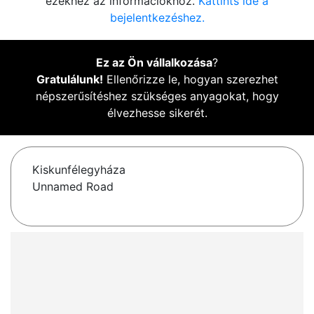
ezekhez az információkhoz.
Kattints ide a
bejelentkezéshez.
Ez az Ön vállalkozása
?
Gratulálunk!
Ellenőrizze le, hogyan szerezhet
népszerűsítéshez szükséges anyagokat, hogy
élvezhesse sikerét.
Kiskunfélegyháza
Unnamed Road