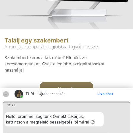
Találj egy szakembert
A rangsor az iparág legjobbjait gyűjti össze
Szakembert keres a közelébe? Ellenőrizze
keresőmotorunkat. Csak a legjobb szolgáltatásokat
használja!
Keresés
TURUL Újrahasznosítás
Live chat
12:25
Helló, örömmel segítünk Önnek! 🙂Kérjük,
kattintson a megfelelő beszélgetési témára! 🙂
Rangsorszervező
Népszavazás
Elérhetőség