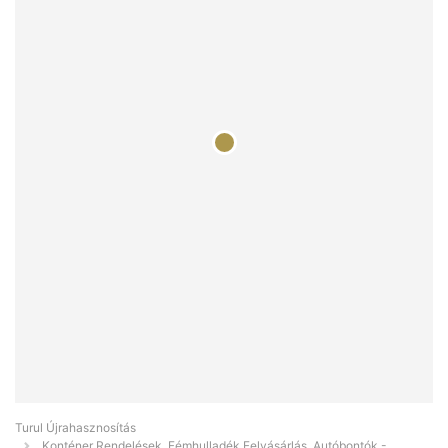
Turul Újrahasznosítás
Konténer Rendelések, Fémhulladék Felvásárlás, Autóbontók -