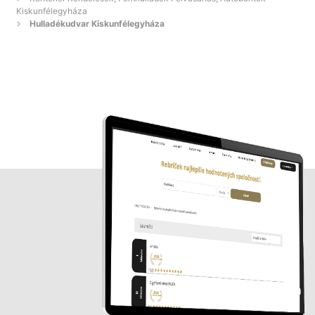
Kiskunfélegyháza
Hulladékudvar Kiskunfélegyháza