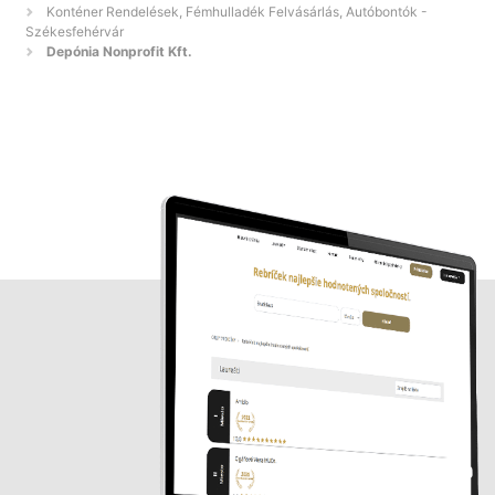
Konténer Rendelések, Fémhulladék Felvásárlás, Autóbontók -
Székesfehérvár
Depónia Nonprofit Kft.