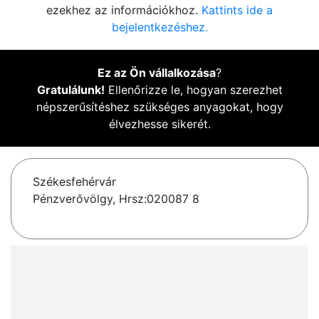
ezekhez az információkhoz.
Kattints ide a
bejelentkezéshez.
Ez az Ön vállalkozása
?
Gratulálunk!
Ellenőrizze le, hogyan szerezhet
népszerűsítéshez szükséges anyagokat, hogy
élvezhesse sikerét.
Székesfehérvár
Pénzverővölgy, Hrsz:020087 8