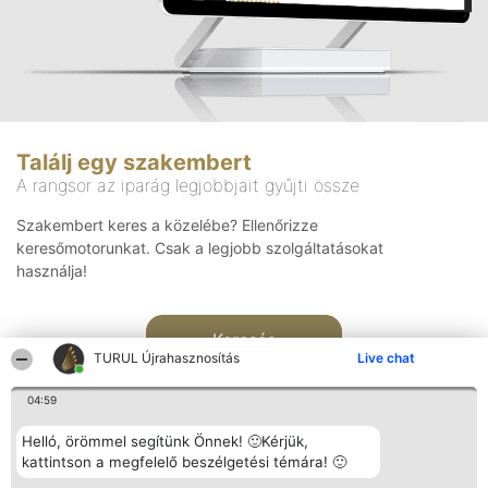
Találj egy szakembert
A rangsor az iparág legjobbjait gyűjti össze
Szakembert keres a közelébe? Ellenőrizze
keresőmotorunkat. Csak a legjobb szolgáltatásokat
használja!
Keresés
TURUL Újrahasznosítás
Live chat
04:59
Helló, örömmel segítünk Önnek! 🙂Kérjük,
kattintson a megfelelő beszélgetési témára! 🙂