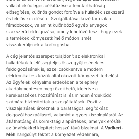
vállalat elsődleges célkitűzése a fenntarthatóság
elősegítése, különös gondot fordítva a hulladék szakszerű
és felelős kezelésére. Szolgáltatásai közé tartozik a
fémdobozok, valamint különböző egyéb anyagok
szakszerű feldolgozása, amely lehetővé teszi, hogy ezek
a termékek környezetkímélő módon ismét
visszakerüljenek a körforgásba.
A cég jelentős szerepet tulajdonít az elektronikai
hulladékok felelősségteljes összegyűjtésének és
feldolgozásának is, ezzel csökkentve a modern
elektronikai eszközök által okozott környezeti terhelést.
Az ügyfelek kényelme érdekében a telephely
akadálymentesen megközelíthető, ideértve a
kerekesszékes hozzáférést is, és minden érdeklődő
számára biztosítottak a szolgáltatások. Pozitív
visszajelzések érkeznek a barátságos, segítőkész
dolgozói hozzáállásról, valamint a gyors kiszolgálásról. Az
átláthatóság és korrektség alapértékek, amelyek erősítik
az ügyfelekkel kiépített hosszú távú bizalmat. A
Vadkert-
Méh
hangsúlyt fektet a környezet védelmére,