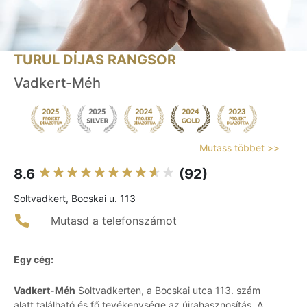
TURUL DÍJAS RANGSOR
Vadkert-Méh
Mutass többet >>
8.6
(92)
Soltvadkert, Bocskai u. 113
Mutasd a telefonszámot
Egy cég:
Vadkert-Méh
Soltvadkerten, a Bocskai utca 113. szám
alatt található és fő tevékenysége az újrahasznosítás. A