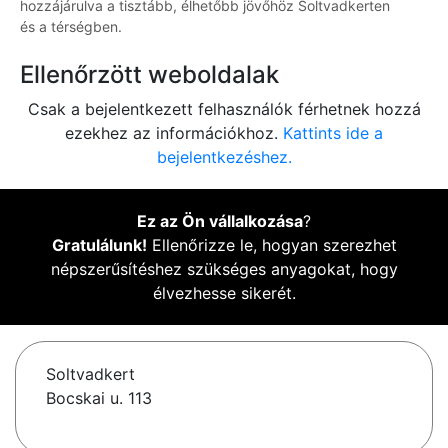
hozzájárulva a tisztább, élhetőbb jövőhöz Soltvadkerten
és a térségben.
Ellenőrzött weboldalak
Csak a bejelentkezett felhasználók férhetnek hozzá
ezekhez az információkhoz.
Kattints ide a
bejelentkezéshez.
Ez az Ön vállalkozása
?
Gratulálunk!
Ellenőrizze le, hogyan szerezhet
népszerűsítéshez szükséges anyagokat, hogy
élvezhesse sikerét.
Soltvadkert
Bocskai u. 113