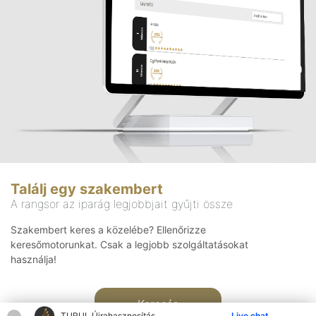
Találj egy szakembert
A rangsor az iparág legjobbjait gyűjti össze
Szakembert keres a közelébe? Ellenőrizze
keresőmotorunkat. Csak a legjobb szolgáltatásokat
használja!
Keresés
TURUL Újrahasznosítás
Live chat