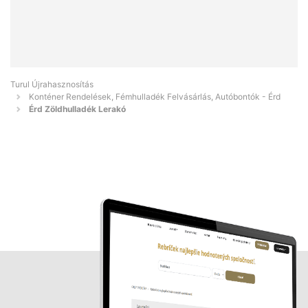
Turul Újrahasznosítás
Konténer Rendelések, Fémhulladék Felvásárlás, Autóbontók - Érd
Érd Zöldhulladék Lerakó