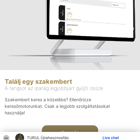
Találj egy szakembert
A rangsor az iparág legjobbjait gyűjti össze
Szakembert keres a közelébe? Ellenőrizze
keresőmotorunkat. Csak a legjobb szolgáltatásokat
használja!
Keresés
TURUL Újrahasznosítás
Live chat