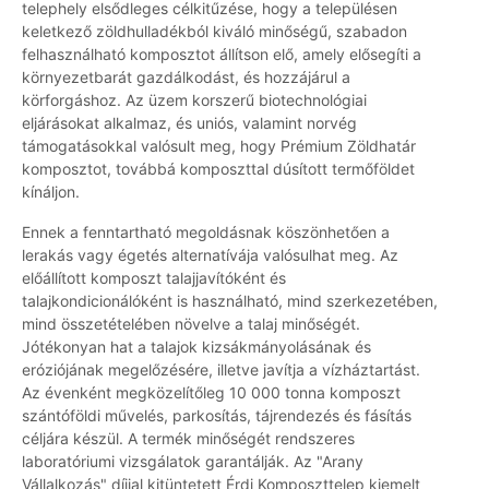
telephely elsődleges célkitűzése, hogy a településen
keletkező zöldhulladékból kiváló minőségű, szabadon
felhasználható komposztot állítson elő, amely elősegíti a
környezetbarát gazdálkodást, és hozzájárul a
körforgáshoz. Az üzem korszerű biotechnológiai
eljárásokat alkalmaz, és uniós, valamint norvég
támogatásokkal valósult meg, hogy Prémium Zöldhatár
komposztot, továbbá komposzttal dúsított termőföldet
kínáljon.
Ennek a fenntartható megoldásnak köszönhetően a
lerakás vagy égetés alternatívája valósulhat meg. Az
előállított komposzt talajjavítóként és
talajkondicionálóként is használható, mind szerkezetében,
mind összetételében növelve a talaj minőségét.
Jótékonyan hat a talajok kizsákmányolásának és
eróziójának megelőzésére, illetve javítja a vízháztartást.
Az évenként megközelítőleg 10 000 tonna komposzt
szántóföldi művelés, parkosítás, tájrendezés és fásítás
céljára készül. A termék minőségét rendszeres
laboratóriumi vizsgálatok garantálják. Az "Arany
Vállalkozás" díjjal kitüntetett Érdi Komposzttelep kiemelt