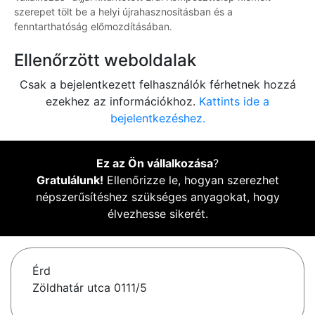
szerepet tölt be a helyi újrahasznosításban és a
fenntarthatóság előmozdításában.
Ellenőrzött weboldalak
Csak a bejelentkezett felhasználók férhetnek hozzá
ezekhez az információkhoz.
Kattints ide a
bejelentkezéshez.
Ez az Ön vállalkozása
?
Gratulálunk!
Ellenőrizze le, hogyan szerezhet
népszerűsítéshez szükséges anyagokat, hogy
élvezhesse sikerét.
Érd
Zöldhatár utca 0111/5