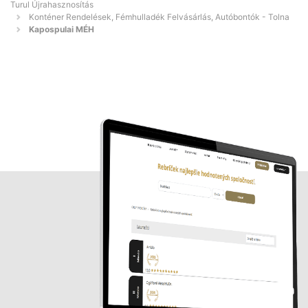
Turul Újrahasznosítás
Konténer Rendelések, Fémhulladék Felvásárlás, Autóbontók - Tolna
Kapospulai MÉH