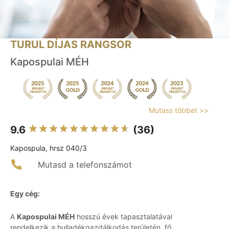
TURUL DÍJAS RANGSOR
Kapospulai MÉH
Mutass többet >>
9.6
(36)
Kapospula, hrsz 040/3
Mutasd a telefonszámot
Egy cég:
A
Kapospulai MÉH
hosszú évek tapasztalatával
rendelkezik a hulladékgazdálkodás területén, fő