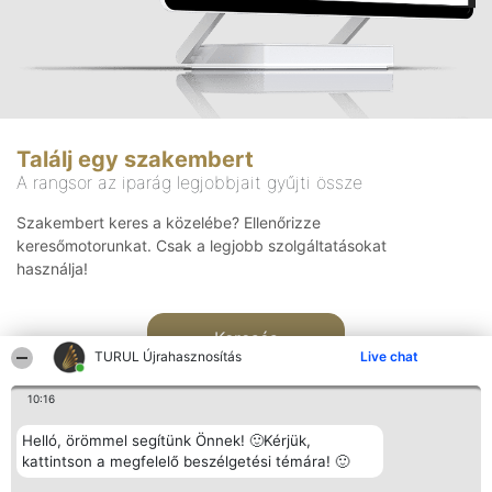
Találj egy szakembert
A rangsor az iparág legjobbjait gyűjti össze
Szakembert keres a közelébe? Ellenőrizze
keresőmotorunkat. Csak a legjobb szolgáltatásokat
használja!
Keresés
TURUL Újrahasznosítás
Live chat
10:16
Helló, örömmel segítünk Önnek! 🙂Kérjük,
kattintson a megfelelő beszélgetési témára! 🙂