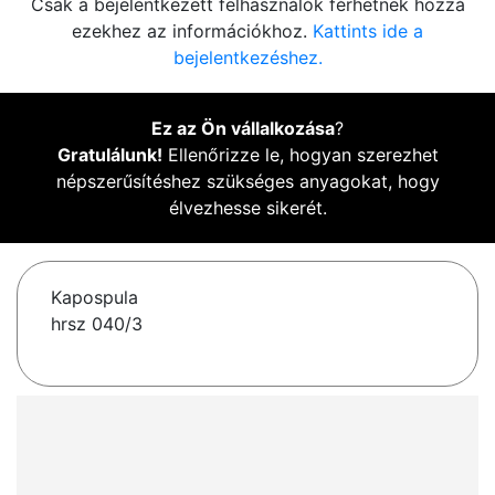
Csak a bejelentkezett felhasználók férhetnek hozzá
ezekhez az információkhoz.
Kattints ide a
bejelentkezéshez.
Ez az Ön vállalkozása
?
Gratulálunk!
Ellenőrizze le, hogyan szerezhet
népszerűsítéshez szükséges anyagokat, hogy
élvezhesse sikerét.
Kapospula
hrsz 040/3