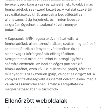
tevékenységi köre a vas- és színesfémek, továbbá más
fémhulladékok szakszerű kezelése. A vállalat szakértői
szolgáltatásokat kínál, amelyek a begyűjtéstől az
újrahasznosításig terjednek, és minden lépésben
szigorúan ügyelnek a szakmai követelmények
betartására.
A Kapospulai MÉH régóta aktívan részt vállal a
fémhulladékok újrahasznosításában, ezáltal meghatározó
szerepet játszik a környezet védelmében és az
alapanyagok körforgásának elősegítésében.
Szolgáltatásai mind ipari, mind lakossági ügyfelek
számára elérhetők. Az ipari és céges partnerektől
fémhulladékot, ezen kívül e-hulladékot, papírt, fóliát és
műanyagot is szakszerűen gyűjt, válogat és dolgoz fel. A
környezeti felelősségvállalás kiemelt célként jelenik meg a
vállalkozás működésében, amely a szolgáltatások
megbízhatóságában is tükröződik.
Ellenőrzött weboldalak