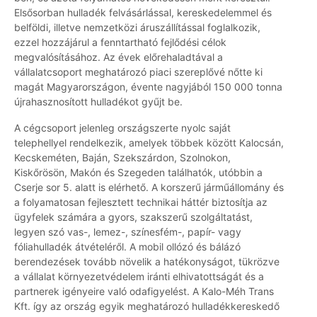
Elsősorban hulladék felvásárlással, kereskedelemmel és
belföldi, illetve nemzetközi áruszállítással foglalkozik,
ezzel hozzájárul a fenntartható fejlődési célok
megvalósításához. Az évek előrehaladtával a
vállalatcsoport meghatározó piaci szereplővé nőtte ki
magát Magyarországon, évente nagyjából 150 000 tonna
újrahasznosított hulladékot gyűjt be.
A cégcsoport jelenleg országszerte nyolc saját
telephellyel rendelkezik, amelyek többek között Kalocsán,
Kecskeméten, Baján, Szekszárdon, Szolnokon,
Kiskőrösön, Makón és Szegeden találhatók, utóbbin a
Cserje sor 5. alatt is elérhető. A korszerű járműállomány és
a folyamatosan fejlesztett technikai háttér biztosítja az
ügyfelek számára a gyors, szakszerű szolgáltatást,
legyen szó vas-, lemez-, színesfém-, papír- vagy
fóliahulladék átvételéről. A mobil ollózó és bálázó
berendezések tovább növelik a hatékonyságot, tükrözve
a vállalat környezetvédelem iránti elhivatottságát és a
partnerek igényeire való odafigyelést. A Kalo-Méh Trans
Kft. így az ország egyik meghatározó hulladékkereskedő