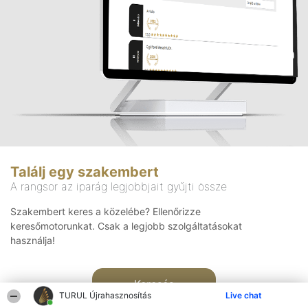
Találj egy szakembert
A rangsor az iparág legjobbjait gyűjti össze
Szakembert keres a közelébe? Ellenőrizze
keresőmotorunkat. Csak a legjobb szolgáltatásokat
használja!
Keresés
TURUL Újrahasznosítás
Live chat