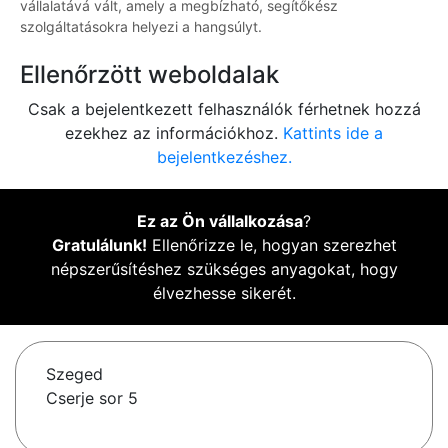
vállalatává vált, amely a megbízható, segítőkész
szolgáltatásokra helyezi a hangsúlyt.
Ellenőrzött weboldalak
Csak a bejelentkezett felhasználók férhetnek hozzá
ezekhez az információkhoz.
Kattints ide a
bejelentkezéshez.
Ez az Ön vállalkozása
?
Gratulálunk!
Ellenőrizze le, hogyan szerezhet
népszerűsítéshez szükséges anyagokat, hogy
élvezhesse sikerét.
Szeged
Cserje sor 5