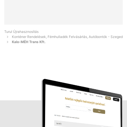
Turul Újrahasznosítás
Konténer Rendelések, Fémhulladék Felvásárlás, Autóbontók - Szeged
Kalo-MÉH Trans Kft.