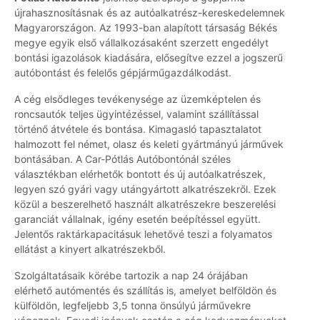
újrahasznosításnak és az autóalkatrész-kereskedelemnek
Magyarországon. Az 1993-ban alapított társaság Békés
megye egyik első vállalkozásaként szerzett engedélyt
bontási igazolások kiadására, elősegítve ezzel a jogszerű
autóbontást és felelős gépjárműgazdálkodást.
A cég elsődleges tevékenysége az üzemképtelen és
roncsautók teljes ügyintézéssel, valamint szállítással
történő átvétele és bontása. Kimagasló tapasztalatot
halmozott fel német, olasz és keleti gyártmányú járművek
bontásában. A Car-Pótlás Autóbontónál széles
választékban elérhetők bontott és új autóalkatrészek,
legyen szó gyári vagy utángyártott alkatrészekről. Ezek
közül a beszerelhető használt alkatrészekre beszerelési
garanciát vállalnak, igény esetén beépítéssel együtt.
Jelentős raktárkapacitásuk lehetővé teszi a folyamatos
ellátást a kinyert alkatrészekből.
Szolgáltatásaik körébe tartozik a nap 24 órájában
elérhető autómentés és szállítás is, amelyet belföldön és
külföldön, legfeljebb 3,5 tonna önsúlyú járművekre