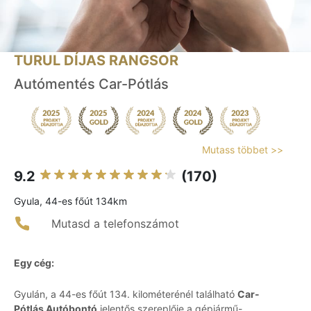
TURUL DÍJAS RANGSOR
Autómentés Car-Pótlás
Mutass többet >>
9.2
(170)
Gyula, 44-es főút 134km
Mutasd a telefonszámot
Egy cég:
Gyulán, a 44-es főút 134. kilométerénél található
Car-
Pótlás Autóbontó
jelentős szereplője a gépjármű-