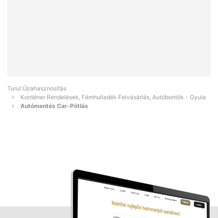
Turul Újrahasznosítás
Konténer Rendelések, Fémhulladék Felvásárlás, Autóbontók - Gyula
Autómentés Car-Pótlás