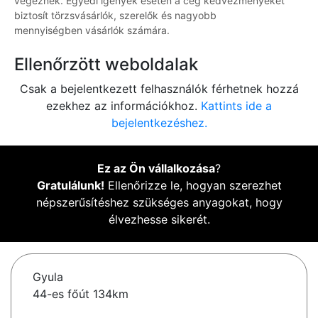
végeznek. Egyedi igények esetén a cég kedvezményeket
biztosít törzsvásárlók, szerelők és nagyobb
mennyiségben vásárlók számára.
Ellenőrzött weboldalak
Csak a bejelentkezett felhasználók férhetnek hozzá
ezekhez az információkhoz.
Kattints ide a
bejelentkezéshez.
Ez az Ön vállalkozása
?
Gratulálunk!
Ellenőrizze le, hogyan szerezhet
népszerűsítéshez szükséges anyagokat, hogy
élvezhesse sikerét.
Gyula
44-es főút 134km