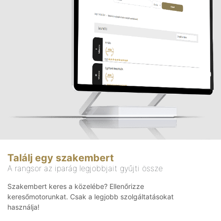
Találj egy szakembert
A rangsor az iparág legjobbjait gyűjti össze
Szakembert keres a közelébe? Ellenőrizze
keresőmotorunkat. Csak a legjobb szolgáltatásokat
használja!